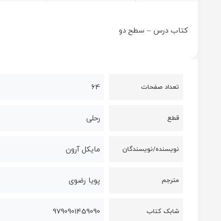
کتاب درس – سطح دو
64
تعداد صفحات
رحلی
قطع
مایکل آرون
نویسنده/نویسندگان
پویا رضوی
مترجم
9790901459090
شابک کتاب