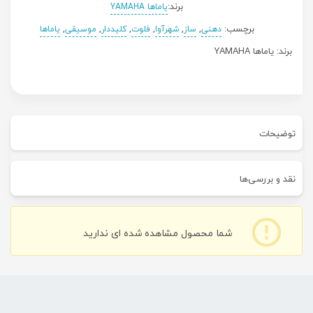
برند:
یاماها YAMAHA
برچسب:
,
,
,
,
,
,
دهنی
ساز
شهرآوا
فلوت
کلیددار
موسیقی
یاماها
برند:
یاماها YAMAHA
توضیحات
خرید فلوت کلیددار یاماها YFL-372 مناسب برای افراد در سطح نیمه حرفه‌ای و
نقد و بررسی‌ها
حرفه‌ای است. فلوت کلیددار یاماها YFL-372 دارای سرساز نقره‌ای استرلینگ
0.0
می‌باشد. یکی از ویژگی های بارز این ساز مکانیسم E و off-set G می باشد.
شما محصول مشاهده شده ای ندارید
فلوت کلیددار یاماها YFL-372 در آسیا فروش بسیار خوبی داشته و به دلیل
/5
اینکه foot jont C دارای آلیاژ نقره می باشد. این ساز دارای pad بسیار مقاوم و
0 دیدگاه
دائمی است که در زیر کلیدها تعبیه گردیده است. نوازندگان فلوت در سطح
حرفه‌ای که به دنبال فلوتی خوش صدا هستند، می‌توانند فلوت کلیددار