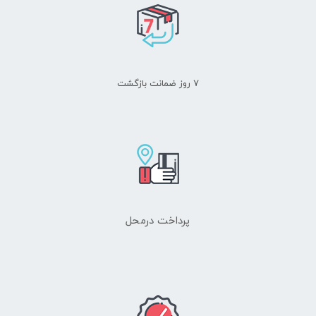
سوزوکی را انتخاب کنند.
0
0
0
۷ روز ضمانت بازگشت
0
0
دریاه فلوت کلیددار
هنوز بررسی‌ای ثبت نشده است.
نام اصلی فلوت کلیددار، Boehm است که نام سازنده آلمانی آن است و امروزه
از رایج ترین نوع فلوت در دنیا می‌باشد. نام دیگر آن نیزModern Flute یا
اولین کسی باشید که دیدگاهی می نویسد “فلوت کلیددار یاماها YFL-372”
پرداخت درمحل
Concert flute است. جنس این نوع فلوت برای افراد مبتدی از مس و روی با
نشانی ایمیل شما منتشر نخواهد شد.
بخش‌های موردنیاز علامت‌گذاری شده‌اند
روکش نیکل یا نقره و در سطح حرفه ای جنس فلز (نقره) می باشد. فلوت
*
کلیددارهای ویژه هم با روکش پلاتینیوم یا طلا با قیمت بسیار بالا ( چندین هزار
امتیاز شما
دلار ) ساخته می شوند. برای ساخت فلوت کلیددار، بیش از 150 قطعه لازم
است. از جمله کلیدها، فنرها،پیچ ها، میله های نگهدارنده، غلطک ها و … .
دیدگاه شما
*