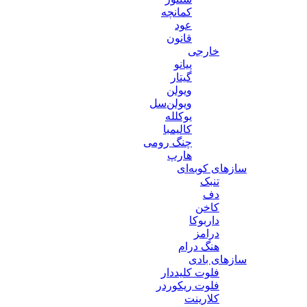
کمانچه
عود
قانون
خارجی
پیانو
گیتار
ویولن
ویولن‌سل
یوکلله
کالیمبا
چنگ رومی
هارپ
سازهای کوبه‌ای
تنبک
دف
کاخن
داربوکا
درامز
هنگ درام
سازهای بادی
فلوت کلیددار
فلوت ریکوردر
کلارینت