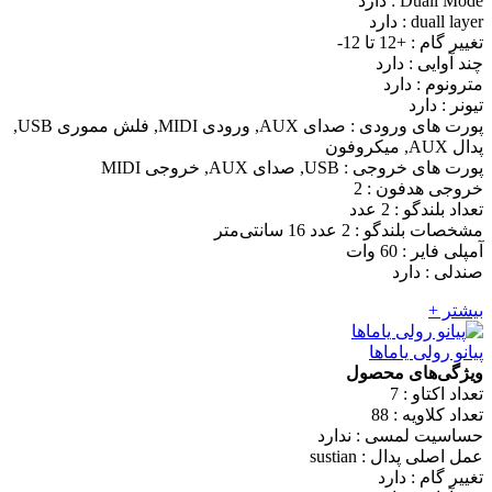
Duall Mode : دارد
duall layer : دارد
تغییر گام : +12 تا 12-
چند آوایی : دارد
مترونوم : دارد
تیونر : دارد
پورت های ورودی : صدای AUX, ورودی MIDI, فلش مموری USB,
پدال AUX, میکروفون
پورت های خروجی : USB, صدای AUX, خروجی MIDI
خروجی هدفون : 2
تعداد بلندگو : 2 عدد
مشخصات بلندگو : 2 عدد 16 سانتی‌متر
آمپلی فایر : 60 وات
صندلی : دارد
بیشتر +
پیانو رولی یاماها
ویژگی‌های محصول
تعداد اکتاو : 7
تعداد کلاویه : 88
حساسیت لمسی : ندارد
عمل اصلی پدال : sustian
تغییر گام : دارد