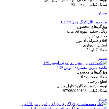
شابک کتاب : 9644632q
بیشتر +
پیانو دیجیتال کرگ مدل C1 air
ویژگی‌های محصول
رنگ : سفید, قهوه ای مات
صندلی : دارد
اقلام همراه : آداپتور
استایل : دیواری
تعداد اکتاو : 7
بیشتر +
یکصد تمرین پیشبردی اپوس 139
ویژگی‌های محصول
تعداد صفحات : 116
قطع : رحلی
نویسنده/نویسندگان : کارل چرنی
شابک کتاب : 979080269198
بیشتر +
کتاب مقدماتی در فراگیری اجرای پیانو اپوس 101