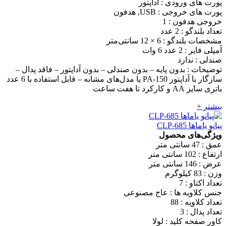
پورت های ورودی : آداپتور
پورت های خروجی : USB, هدفون
خروجی هدفون : 1
تعداد بلندگو : 2 عدد
مشخصات بلندگو : 6 × 12 سانتی‌متر
آمپلی فایر : 2 عدد 6 وات
صندلی : ندارد
توضیحات : بدون پایه – بدون صندلی – بدون آداپتور – فاقد پدال –
سازگار با آداپتور PA-150 یا مدل‌های مشابه – قابل استفاده با 6 عدد
باتری سایز AA و کارکرد تا هفت ساعت
بیشتر +
پیانو یاماها CLP-685
ویژگی‌های محصول
عمق : 47 سانتی متر
ارتفاع : 102 سانتی متر
عرض : 146 سانتی متر
وزن : 83 کیلوگرم
تعداد اکتاو : 7
جنس کلاویه ها : عاج مصنوعی
تعداد کلاویه : 88
تعداد پدال : 3
کاور صفحه کلید : لولا