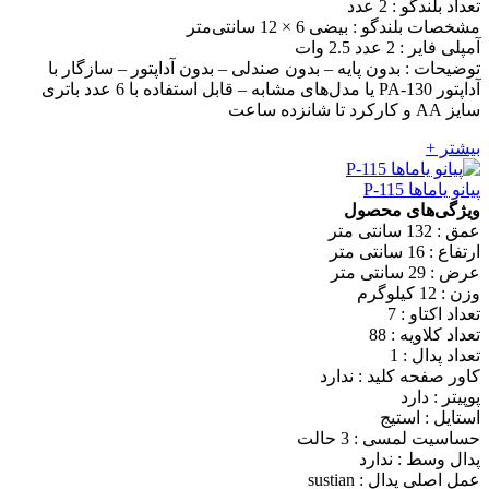
تعداد بلندگو : 2 عدد
مشخصات بلندگو : بیضی 6 × 12 سانتی‌متر
آمپلی فایر : 2 عدد 2.5 وات
توضیحات : بدون پایه – بدون صندلی – بدون آداپتور – سازگار با
آداپتور PA-130 یا مدل‌های مشابه – قابل استفاده با 6 عدد باتری
سایز AA و کارکرد تا شانزده ساعت
بیشتر +
پیانو یاماها P-115
ویژگی‌های محصول
عمق : 132 سانتی متر
ارتفاع : 16 سانتی متر
عرض : 29 سانتی متر
وزن : 12 کیلوگرم
تعداد اکتاو : 7
تعداد کلاویه : 88
تعداد پدال : 1
کاور صفحه کلید : ندارد
پوپیتر : دارد
استایل : استیج
حساسیت لمسی : 3 حالت
پدال وسط : ندارد
عمل اصلی پدال : sustian