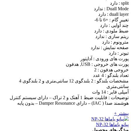
split : دارد
Duall Mode : ندارد
duall layer : دارد
تغییر گام : +6 تا 6-
چند آوایی : دارد
ضبط ملودی : دارد
ریتم سازی : ندارد
مترونوم : دارد
صفحه نمایش : ندارد
تیونر : دارد
پورت های ورودی : آداپتور
پورت های خروجی : USB, هدفون
خروجی هدفون : 2
تعداد بلندگو : 4 عدد
مشخصات بلندگو : 2 بلندگوی 12 سانتی‌متری و 2 بلندگوی 4
سانتی‌متری
آمپلی فایر : 14 وات
توضیحات : قابلیت ضیط 1 آهنک و 2 تراک – دارای سیستم کنترل
هوشمند صدا ( IAC) – دارای Damper Resonance – بدون پایه
بیشتر +
پیانو یاماها NP-32
ویژگی‌های محصول