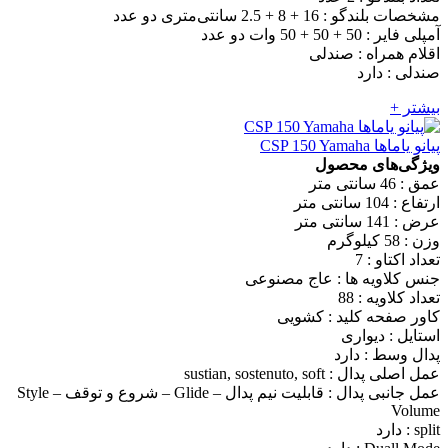
مشخصات بلندگو : 16 + 8 + 2.5 سانتی‌متری دو عدد
آمپلی فایر : 50 + 50 + 50 وات دو عدد
اقلام همراه : صندلی
صندلی : دارد
بیشتر +
پیانو یاماها CSP 150 Yamaha
ویژگی‌های محصول
عمق : 46 سانتی متر
ارتفاع : 104 سانتی متر
عرض : 141 سانتی متر
وزن : 58 کیلوگرم
تعداد اکتاو : 7
جنس کلاویه ها : عاج مصنوعی
تعداد کلاویه : 88
کاور صفحه کلید : کشویی
استایل : دیواری
پدال وسط : دارد
عمل اصلی پدال : sustian, sostenuto, soft
عمل جانبی پدال : قابلیت نیم پدال – Glide – شروع و توقف Style –
Volume
split : دارد