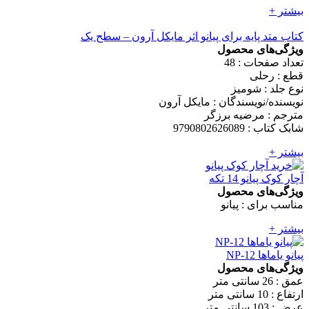
بیشتر +
کتاب متد پایه برای پیانو اثر مایکل آرون – سطح یک
ویژگی‌های محصول
تعداد صفحات : 48
قطع : رحلی
نوع جلد : شومیز
نویسنده/نویسندگان : مایکل آرون
مترجم : مرضیه برزگر
شابک کتاب : 9790802626089
بیشتر +
آچار کوک پیانو 14 تکه
ویژگی‌های محصول
مناسب برای : پیانو
بیشتر +
پیانو یاماها NP-12
ویژگی‌های محصول
عمق : 26 سانتی متر
ارتفاع : 10 سانتی متر
عرض : 103 سانتی متر