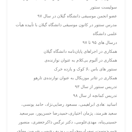
سولیست سنتور
عضو انجمن موسیقی دانشگاه گیلان در سال ۹۷
مدرس سنتور در کانون موسیقی دانشگاه گیلان با تأییده هیأت
علمی دانشگاه
درسال های ۹۵ تا ۹۷
همکاری در اجراهای پایان‌نامه دانشگاه گیلان
همکاری در آلبوم بی‌کلام به عنوان نوازنده‌ی
سنتور های باس ،لا کوک و یازده خرک
همکاری در تئاتر موزیکال به عنوان نوازنده‌ی تارهو
تدریس سنتور از سال ۹۳
تدریس کمانچه از سال ۹۸
اساتید :هادی ابراهیمی، مسعود رضایی‌نژاد، حامد یونسی،
سعید هنرمند، پژمان اختیاری،حمید‌رضا حسن‌پور، میر‌سعید‌
حسینی‌پناه، مهدی‌علومی، دکتر نرگس ذاکر‌جعفری، منصور
حبیب‌دوست‌، سهراب‌محرابی، روزبه رحیمی، شروین مهاجر