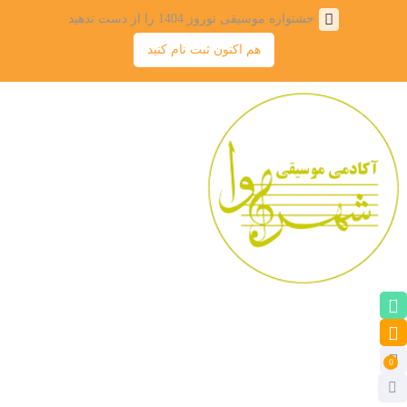
جشنواره موسیقی نوروز 1404 را از دست ندهید
هم اکنون ثبت نام کنید
0