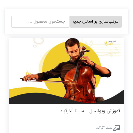
جستجو
برای:
آموزش ویولنسل – سینا آذرآباد
سینا آذرآباد