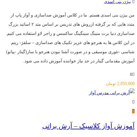
بیژن بنی اسدی
من بیژن بنی اسدی هستم. ما در کلاس آموزش صداسازی و آواز پاپ از
متدد هایی که بر گرفته ازروش های تدریس بر اساس متد ۲ اساتید بزرگ
صداسازی دنیا برت منینگ سینگینگ ساکسس و راجر لاو استفاده می کنیم.
در این کلاس ها به هنرجو های عزیز تکنیک های صداسازی – سلفژ- ریتم
شناسی -تئوری موسیقی و در صورت آشنا نبودن هنرجو با ساز(گیتار -پیانو)
آموزش مقدماتی گیتار در حد نیاز خواننده آموزش داده می شود.
0
2,850,000
تومان
آموزش آواز کلاسیک – آرش براتی